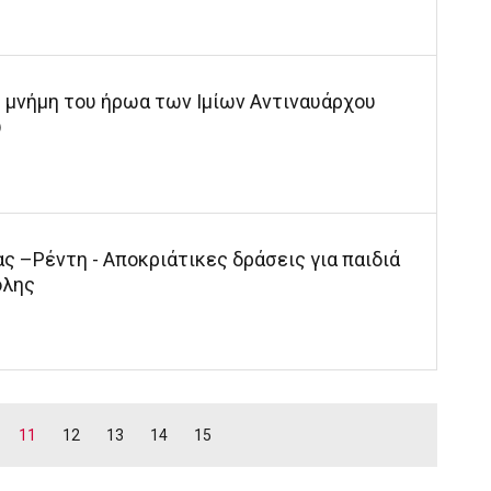
η μνήμη του ήρωα των Ιμίων Αντιναυάρχου
υ
ς –Ρέντη - Αποκριάτικες δράσεις για παιδιά
όλης
11
12
13
14
15