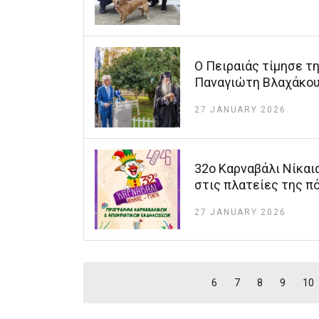
O Πειραιάς τίμησε τ
Παναγιώτη Βλαχάκο
27 JANUARY 2026
32ο Καρναβάλι Νίκαια
στις πλατείες της π
27 JANUARY 2026
6
7
8
9
10