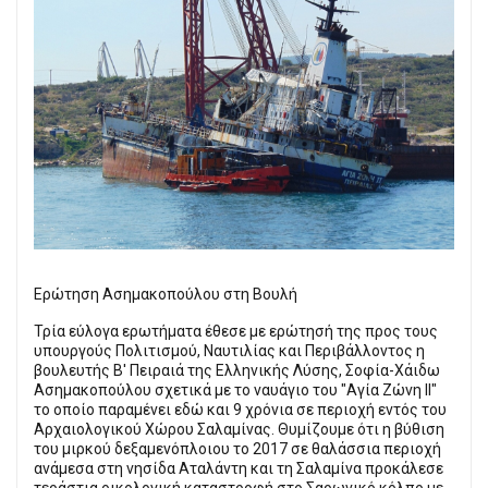
Ερώτηση Ασημακοπούλου στη Βουλή
Τρία εύλογα ερωτήματα έθεσε με ερώτησή της προς τους
υπουργούς Πολιτισμού, Ναυτιλίας και Περιβάλλοντος η
βουλευτής Β' Πειραιά της Ελληνικής Λύσης, Σοφία-Χάιδω
Ασημακοπούλου σχετικά με το ναυάγιο του "Αγία Ζώνη ΙΙ"
το οποίο παραμένει εδώ και 9 χρόνια σε περιοχή εντός του
Αρχαιολογικού Χώρου Σαλαμίνας. Θυμίζουμε ότι η βύθιση
του μιρκού δεξαμενόπλοιου το 2017 σε θαλάσσια περιοχή
ανάμεσα στη νησίδα Αταλάντη και τη Σαλαμίνα προκάλεσε
τεράστια οικολογική καταστροφή στο Σαρωνικό κόλπο με