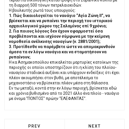
τη διαρροή 500 τόνων πετρελαιοειδών.
Η βουλευτής ρωτά τους υπουργούς:
1. Πώς δικαιολογείται το ναυάγιο “Αγία Ζώνη ΙΙ”, να
βρίσκεται και να ρυπαίνει την περιοχή του ιστορικού
αρχαιολογικού χώρου της Σαλαμίνας επί 9 χρόνια;
2. Για ποιους λόγους δεν έχουν εφαρμοστεί όσα
προβλέπονται και ισχύουν σύμφωνα με την κείμενη
νομοθεσία ανέλκυσης ναυαγίων (ν. 2881/2001);
3. Προτίθεσθε να παρέμβετε ώστε να απομακρυνθούν
άμεσα τα εν λόγω ναυάγια και να σταματήσουν να
ρυπαίνουν;
Η κα Ασημακοπούλου επικαλείται μαρτυρίες κατοίκων της
περιοχής οι οποίοι υποστηρίζουν ότι η κλίση του πλοίου-
ναυαγίου σταδιακά αυξάνει και υπάρχουν ενδείξεις ότι έχει
πλέον ακουμπήσει στον βυθό, με αποτέλεσμα το
μηχανοστάσιο να βρίσκεται πλέον μέσα στη θάλασσα.
Εν τω μεταξύ, κοντά στην εν λόγω περιοχή, βρίσκεται εδώ
και χρόνια βυθισμένο από το 2021 άλλο ένα πλοίο - ναυάγιο
με όνομα “ΠΟΝΤΟΣ” πρώην “ΕΛΕΦΑΝΤΑΣ”.
PREVIOUS ARTICLE: ΓΙΑΤΊ ΆΡΑΓΕ, ΤΟ ΜΟΥΣ
NEXT ARTICLE: 
PREV
NEXT