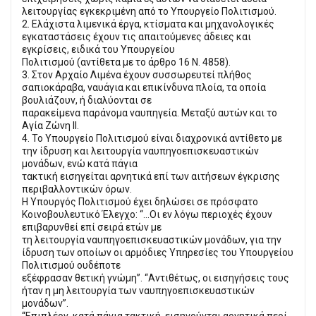
λειτουργίας εγκεκριμένη από το Υπουργείο Πολιτισμού.
2. Ελάχιστα λιμενικά έργα, κτίσματα και μηχανολογικές
εγκαταστάσεις έχουν τις απαιτούμενες άδειες και
εγκρίσεις, ειδικά του Υπουργείου
Πολιτισμού (αντίθετα με το άρθρο 16 Ν. 4858).
3. Στον Αρχαίο Λιμένα έχουν συσσωρευτεί πλήθος
σαπιοκάραβα, ναυάγια και επικίνδυνα πλοία, τα οποία
βουλιάζουν, ή διαλύονται σε
παρακείμενα παράνομα ναυπηγεία. Μεταξύ αυτών και το
Αγία Ζώνη ΙΙ.
4. Το Υπουργείο Πολιτισμού είναι διαχρονικά αντίθετο με
την ίδρυση και λειτουργία ναυπηγοεπισκευαστικών
μονάδων, ενώ κατά πάγια
τακτική εισηγείται αρνητικά επί των αιτήσεων έγκρισης
περιβαλλοντικών όρων.
Η Υπουργός Πολιτισμού έχει δηλώσει σε πρόσφατο
Κοινοβουλευτικό Έλεγχο: “...Οι εν λόγω περιοχές έχουν
επιβαρυνθεί επί σειρά ετών με
τη λειτουργία ναυπηγοεπισκευαστικών μονάδων, για την
ίδρυση των οποίων οι αρμόδιες Υπηρεσίες του Υπουργείου
Πολιτισμού ουδέποτε
εξέφρασαν θετική γνώμη”. “Αντιθέτως, οι εισηγήσεις τους
ήταν η μη λειτουργία των ναυπηγοεπισκευαστικών
μονάδων”.
“Επιπλέον, κατά πάγια τακτική, εισηγούνται αρνητικά περί