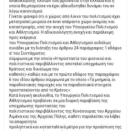
ανακύκλωσης πλοίων που βρίσκεται στην Ελλάδα και η
οποία θα μπορούσε να έχει αδειοδοτηθεί δυνάμει του εν
λόγω κανονισμού.
Γίνεται φανερό ότι ο χώρος από λίκνο του πολιτισμού έχει
μετατραπεί μοιραία σε έναν απέραντο χώρο ανομίας και
καταστροφής, υπό την ανοχή του Υπουργείου Πολιτισμού
και Αθλητισμού. Η αδικαιολόγητη ανοχή και παράλειψη
προς ενέργεια
του Υπουργείου Πολιτισμού και Αθλητισμού ουδόλως
συνάδει με τη διάταξη του άρθρου 24 παράγραφος 1 εδάφιο
α’ του Συντάγματος
σύμφωνα με την οποία «Η προστασία του φυσικού και
πολιτιστικού περιβάλλοντος αποτελεί υποχρέωση του
Κράτους και δικαίωμα του
καθενός» καθώς και με το πρώτο εδάφιο της παραγράφου
6 του ιδίου άρθρου σύμφωνα με το οποίο «Τα μνημεία, οι
παραδοσιακές περιοχές και τα παραδοσιακά στοιχεία
προστατεύονται από το Κράτος».
Κατά λογική ακολουθία, το Υπουργείο Πολιτισμού και
Αθλητισμού προβαίνει σε μία διαρκή παραβίαση της
υποχρέωσης προστασίας του
πολιτιστικού περιβάλλοντος της Κυνόσουρας του Αρχαίου
Λιμένα και της Αρχαίας Πόλης, καθότι παραλείπει να λάβει
τα απαραίτητα
προληπτικά και κατασταλτικά μέτρα για την προάσπιση της