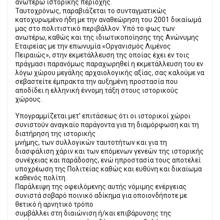
ανωτέρω ιστορικής περιοχής.
Ταυτοχρόνως, παραβιάζεται το συνταγματικώς
κατοχυρωμένο ήδη με την αναθεώρηση του 2001 δικαίωμά
μας στο πολιτιστικό περιβάλλον. Υπό το φως των
ανωτέρω, καθώς και της ιδιωτικοποίησης της Ανώνυμης
Εταιρείας με την επωνυμία «Οργανισμός Λιμένος
Πειραιώς», στην εκμετάλλευση της οποίας έχει εν τοις
πράγμασι παρανόμως παραχωρηθεί η εκμετάλλευση του εν
λόγω χώρου μεγάλης αρχαιολογικής αξίας, σας καλούμε να
σεβαστείτε έμπρακτα την αυξημένη προστασία που
αποδίδει η ελληνική έννομη τάξη στους ιστορικούς
χώρους.
Υπογραμμίζεται μετ’ επιτάσεως ότι οι ιστορικοί χώροι
συνιστούν αναγκαίο παράγοντα για τη διαμόρφωση και τη
διατήρηση της ιστορικής
μνήμης, των συλλογικών ταυτοτήτων και για τη
διασφάλιση χάριν και των επόμενων γενεών της ιστορικής
συνέχειας και παράδοσης, ενώ ηπροστασία τους αποτελεί
υποχρέωση της Πολιτείας καθώς και ευθύνη και δικαίωμα
καθενός πολίτη.
Παράλειψη της οφειλόμενης αυτής νόμιμης ενέργειας
συνιστά σοβαρό ποινικό αδίκημα για οποιονδήποτε με
θετικό ή αρνητικό τρόπο
συμβάλλει στη διαιώνιση ή/και επιβάρυνσης της