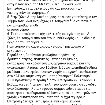
αιτημάτων έγκρισης Μελετών Περιβαλλοντικών
Επιπτώσεων για τη λειτουργία και επέκταση των
ναυπηγικών επιχειρήσεων”.
5. Στην ζώνη Α΄ της Κυνόσουρας, σε άμεση γειτνίαση με τον
Τύμβο των Σαλαμινομάχων, λειτουργούν δύο ναυπηγεία
κατά παράβαση κάθε
έννοιας νόμου.
6. Το ναυπηγείο γνωστής πολιτικής οικογένειας στη Α΄
ζώνη, λειτουργεί από του έτους 1980 χωρίς καμία άδεια ή
έγκριση του Υπουργείου
Πολιτισμού για κανένα έργο, κτίσμα, ή μηχανολογική
εγκατάσταση.
Παράλληλα, βαρύνεται με πλήθος παράνομες
δραστηριότητες, εκσκαφές μεγάλης κλίμακας,
καταστροφή δεκάδων τάφων, αρχαίου τείχους και της
ανατολικής πλευράς του Τύμβου.Πρόσφατα επιβραβεύθηκε
με άδεια διαλυτηρίου πλοίων χωρίς εισαγωγή του θέματος
στο ΚΑΣ και σύμφωνη γνώμη της Υπουργού Πολιτισμού.
7. Η Ευρωπαϊκή Επιτροπή διά του Επιτρόπου κ. Sinkevičius
βεβαιώνει ότι: “Τα κράτη μέλη χορηγούν άδειες σε μονάδες
ανακύκλωσης πλοίων εφόσον συμμορφώνονται με τις
απαιτήσεις του Ευρωπαϊκού Κανονισμού και ενημερώνουν
χωρίς καθυστέρηση την Επιτροπή. Μέχρι σήμερα, η
Επιτροπή δεν έχει ενημερωθεί για καμία μονάδα