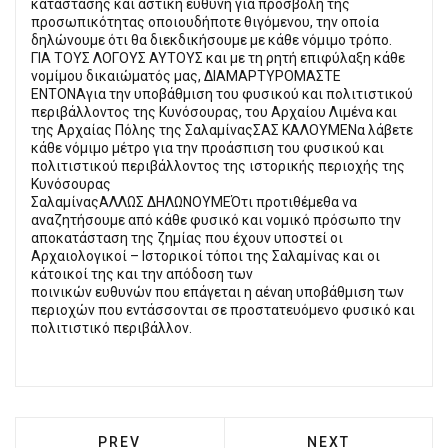
κατάστασης και αστική ευθύνη για προσβολή της
προσωπικότητας οποιουδήποτε θιγόμενου, την οποία
δηλώνουμε ότι θα διεκδικήσουμε με κάθε νόμιμο τρόπο.
ΓΙΑ ΤΟΥΣ ΛΟΓΟΥΣ ΑΥΤΟΥΣ και με τη ρητή επιφύλαξη κάθε
νομίμου δικαιώματός μας, ΔΙΑΜΑΡΤΥΡΟΜΑΣΤΕ
ΕΝΤΟΝΑγια την υποβάθμιση του φυσικού και πολιτιστικού
περιβάλλοντος της Κυνόσουρας, του Αρχαίου Λιμένα και
της Αρχαίας Πόλης της ΣαλαμίναςΣΑΣ ΚΑΛΟΥΜΕΝα λάβετε
κάθε νόμιμο μέτρο για την προάσπιση του φυσικού και
πολιτιστικού περιβάλλοντος της ιστορικής περιοχής της
Κυνόσουρας
ΣαλαμίναςΑΛΛΩΣ ΔΗΛΩΝΟΥΜΕΌτι προτιθέμεθα να
αναζητήσουμε από κάθε φυσικό και νομικό πρόσωπο την
αποκατάσταση της ζημίας που έχουν υποστεί οι
Αρχαιολογικοί – Ιστορικοί τόποι της Σαλαμίνας και οι
κάτοικοί της και την απόδοση των
ποινικών ευθυνών που επάγεται η αέναη υποβάθμιση των
περιοχών που εντάσσονται σε προστατευόμενο φυσικό και
πολιτιστικό περιβάλλον.
PREVIOUS ARTICLE: ΝΕΚΡΌΣ 63ΧΡΟΝΟΣ Ε
NEXT ARTICLE: 
PREV
NEXT