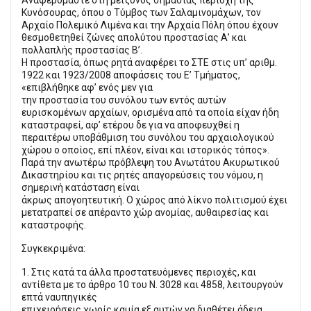
Κυνόσουρας, όπου ο Τύμβος των Σαλαμινομάχων, τον
Αρχαίο Πολεμικό Λιμένα και την Αρχαία Πόλη όπου έχουν
θεσμοθετηθεί ζώνες απολύτου προστασίας Α’ και
πολλαπλής προστασίας Β’.
Η προστασία, όπως ρητά αναφέρει το ΣΤΕ στις υπ’ αριθμ.
1922 και 1923/2008 αποφάσεις του Ε’ Τμήματος,
«επιβλήθηκε αφ’ ενός μεν για
την προστασία του συνόλου των εντός αυτών
ευρισκομένων αρχαίων, ορισμένα από τα οποία είχαν ήδη
καταστραφεί, αφ’ ετέρου δε για να αποφευχθεί η
περαιτέρω υποβάθμιση του συνόλου του αρχαιολογικού
χώρου ο οποίος, επί πλέον, είναι και ιστορικός τόπος».
Παρά την ανωτέρω πρόβλεψη του Ανωτάτου Ακυρωτικού
Δικαστηρίου και τις ρητές απαγορεύσεις του νόμου, η
σημερινή κατάσταση είναι
άκρως απογοητευτική. Ο χώρος από λίκνο πολιτισμού έχει
μετατραπεί σε απέραντο χώρ ανομίας, αυθαιρεσίας και
καταστροφής.
Συγκεκριμένα:
1. Στις κατά τα άλλα προστατευόμενες περιοχές, και
αντίθετα με το άρθρο 10 του Ν. 3028 και 4858, λειτουργούν
επτά ναυπηγικές
επιχειρήσεις χωρίς καμία εξ αυτών να διαθέτει άδεια