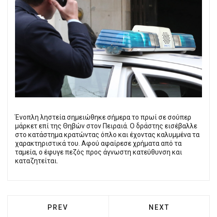
Ένοπλη ληστεία σημειώθηκε σήμερα το πρωί σε σούπερ
μάρκετ επί της Θηβών στον Πειραιά. Ο δράστης εισέβαλλε
στο κατάστημα κρατώντας όπλο και έχοντας καλυμμένα τα
χαρακτηριστικά του. Αφού αφαίρεσε χρήματα από τα
ταμεία, ο έφυγε πεζός προς άγνωστη κατεύθυνση και
καταζητείται.
PREVIOUS ARTICLE: Ο ΑΓΏΝΑΣ ΓΙΑ ΤΗΝ 
NEXT ARTICLE: 
PREV
NEXT