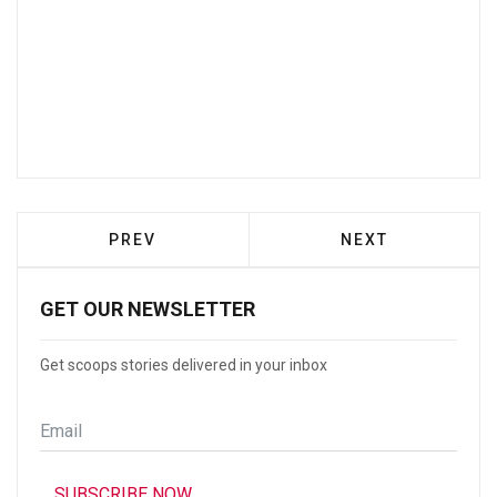
PREVIOUS ARTICLE: ΦΩΤΙΆ ΣΤΟ ΣΧΙΣΤΌ 
NEXT ARTICLE: 
PREV
NEXT
GET OUR NEWSLETTER
Get scoops stories delivered in your inbox
Email
*
SUBSCRIBE NOW