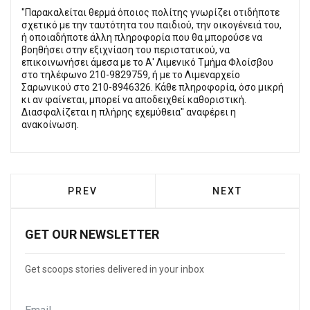
"Παρακαλείται θερμά όποιος πολίτης γνωρίζει οτιδήποτε
σχετικό με την ταυτότητα του παιδιού, την οικογένειά του,
ή οποιαδήποτε άλλη πληροφορία που θα μπορούσε να
βοηθήσει στην εξιχνίαση του περιστατικού, να
επικοινωνήσει άμεσα με το Α' Λιμενικό Τμήμα Φλοίσβου
στο τηλέφωνο 210-9829759, ή με το Λιμεναρχείο
Σαρωνικού στο 210-8946326. Κάθε πληροφορία, όσο μικρή
κι αν φαίνεται, μπορεί να αποδειχθεί καθοριστική.
Διασφαλίζεται η πλήρης εχεμύθεια" αναφέρει η
ανακοίνωση.
PREVIOUS ARTICLE: ΦΩΤΙΆ ΣΤΟ ΚΕΡΑΤΣΊΝΙ
NEXT ARTICLE: 
PREV
NEXT
GET OUR NEWSLETTER
Get scoops stories delivered in your inbox
Email