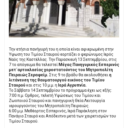
Την ετήσια πανήγυρή του η οποία είναι αφιερωμένη στην
Υψωση του Τιμίου Σταυρού εορτάζει ο φερώνυμος Ιερός
Ναός της Καστέλλας. Την Παρασκευή 13 Σεπτεμβρίου, στις
7 το απόγευμα θα τελεστεί
Μέγας Πανηγυρικός Εσπερινός
μετ΄αρτοκλασίας χοροστατούντος του Μητροπολίτη
Πειραιώς Σεραφείμ.
Στις 9 το βράδυ θα ακολουθήσει
η
λιτάνευση της θαυματουργού εικόνος του Τιμίου
Σταυρού
και στις 10 μ.μ. η
Ιερά Αγρυπνία.
Το Σάββατο 14 Σεπτεμβρίου το πρόγραμμα έχει ως εξής:
7:00 π.μ. Ορθρος, τελετή Υψώσεως του Τιμίου και
Ζωοποιού Σταυρού και πανηγυρική Θεία Λειτουργία
ιερουργούντος του Μητροπολίτη Πειραιώς.
6:00 μ.μ. Μεθέορτος Εσπερινός, Ιερά Παράκληση στον
Πανάγιο Σταυρό και Απόδειπνο μετά των χαιρετισμών του
Τιμίου Σταυρού.