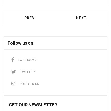
PREVIOUS ARTICLE: ΠΕΙΡΑΙΆΣ: ΠΑΝΗΓΥΡΊΖ
NEXT ARTICLE: Ο
PREV
NEXT
Follow us on
facebook
FACEBOOK
twitter
TWITTER
instagram
INSTAGRAM
GET OUR NEWSLETTER