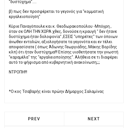
"δυστύχημα".....
β) πως δεν προσφέρεται το γεγονός για "κομματική
εργαλειοποίηση"
Κύριε Παναγόπουλε και κ. Θεοδωρακοπούλου -Μπόγρη ,
όταν σε ΟΛΗ ΤΗΝ ΧΩΡΑ χθες, δονούσε η κραυγή " δεν ήτανε
δυστύχημα ήταν δολοφονία" ,ΕΣΕΙΣ "υπηρέτες" των όποιων
άνωθεν εντολών, αξιολογήσατε τα γεγονότα και εν τέλει
αποφασίσατε ( όπως Άδωνης Γεωργιάδης, Μάκης Βορίδης
κλπ) ότι ήταν δυστύχημα!!! Επίσης υιοθετήσατε την γνωστή
"καραμέλα" της "εργαλειοποίησης". Αλήθεια σε τι διαφέρει
αυτό το ψήφισμα από κυβερνητική ανακοίνωση;;;;
ΝΤΡΟΠΗ!!!
*Ο κος Τσαβαρής είναι πρώην Δήμαρχος Σαλαμίνας
PREVIOUS ARTICLE: ΕΘΕΛΟΝΤΙΚΉ ΑΙΜΟΔΟ
NEXT ARTICLE: 
PREV
NEXT