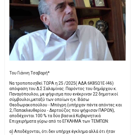
Του Γιάννη Τσαβαρή*
Να τροποποιηθεί ΤΩΡΑ η 25 /2025( ΑΔΑ:6Κ85Ω1Ε-Ι46)
απόφαση του Δ.Σ Σαλαμίνας. Παρόντος του δημάρχου κ.
Παναγόπουλου, με ψήφισμα που ενέκριναν 22 δημοτικοί
σύμβουλοι,μεταξύ των οποίων η κ. Βάσω
Θεοδωρακοπούλου - Μπόγρη (υπήρχαν πέντε απόντες και
2, Παπαελευθερίου - Δερτούζος που ψήφισαν ΠΑΡΩΝ),
αποδέχονται 100 % τα δύο βασικά Κυβερνητικά
Επιχειρήματα γύρω από το ΕΓΚΛΗΜΑ των ΤΕΜΠΩΝ:
α) Αποδέχονται, ότι δεν υπήρχε έγκλημα αλλά ότι ήταν